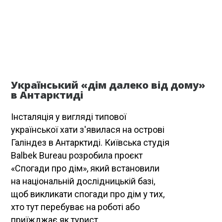
30 января
Український «дім далеко від дому»
в Антарктиді
Інсталяція у вигляді типової
української хати з'явилася на острові
Галіндез в Антарктиді. Київська студія
Balbek Bureau розробила проєкт
«Спогади про дім», який встановили
на національній дослідницькій базі,
щоб викликати спогади про дім у тих,
хто тут перебуває на роботі або
приїжджає як турист.