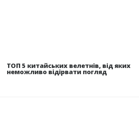
11 мая
ТОП 5 китайських велетнів, від яких
неможливо відірвати погляд