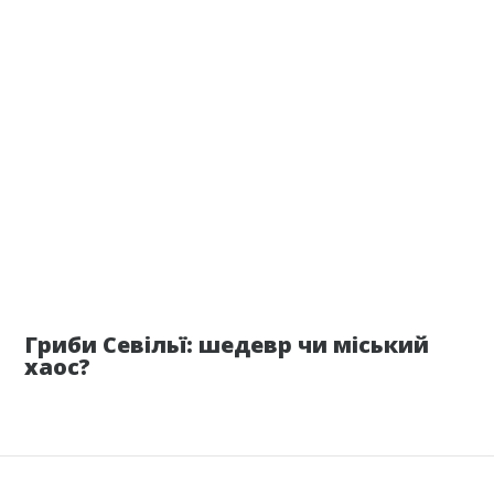
6 июля
Гриби Севільї: шедевр чи міський
хаос?