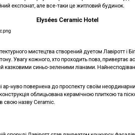
ний експонат, але все-таки це житловий будинок.
Elysées Ceramic Hotel
ітектурного мистецтва створений дуетом Лавіротт і Біг
тону. Увагу кожного, хто проходить повз, привертає 
й казковими синьо-зеленими ліанами. Найнесподівані
лі ар-нуво повернена до проспекту своїм неординарн
конструкція облицьована керамічною плиткою та піск
ав свою назву Ceramic.
ій споруді Лавіротт став лауреатом конкурсу фасаді