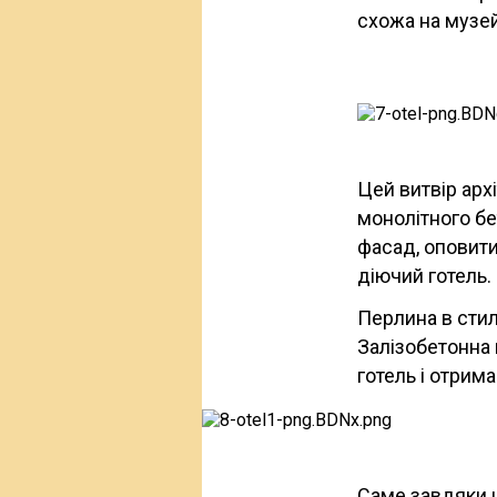
схожа на музей
Цей витвір арх
монолітного бе
фасад, оповити
діючий готель.
Перлина в сти
Залізобетонна 
готель і отрим
Саме завдяки ц