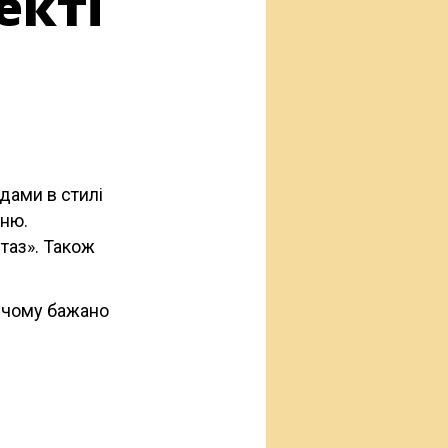
екті
дами в стилі
еню.
таз». Також
ичому бажано