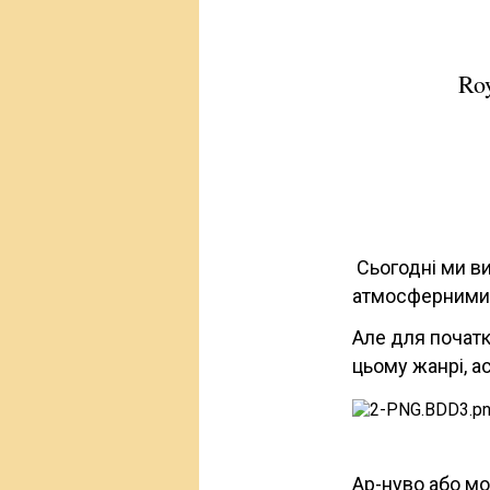
Ro
Сьогодні ми в
атмосферними б
Але для початк
цьому жанрі, а
Ар-нуво або мо