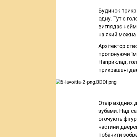
Будинок прикр
одну. Тут є гол
виглядає неймо
на який можна 
Архітектор ств
пропонуючи їм 
Наприклад, гол
прикрашені две
Отвір вхідних 
зубами. Над са
оточують фігур
частини двере
побачити зобр