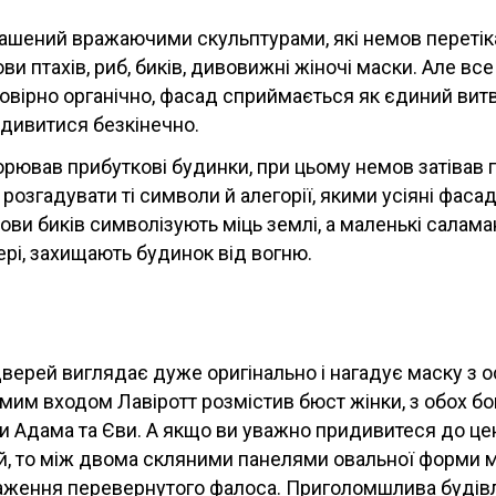
ашений вражаючими скульптурами, які немов перетік
ови птахів, риб, биків, дивовижні жіночі маски. Але вс
вірно органічно, фасад сприймається як єдиний витв
дивитися безкінечно.
орював прибуткові будинки, при цьому немов затівав г
розгадувати ті символи й алегорії, якими усіяні фаса
ови биків символізують міць землі, а маленькі салам
рі, захищають будинок від вогню.
дверей виглядає дуже оригінально і нагадує маску з 
мим входом Лавіротт розмістив бюст жінки, з обох бо
и Адама та Єви. А якщо ви уважно придивитеся до це
й, то між двома скляними панелями овальної форми 
аження перевернутого фалоса. Приголомшлива будівл