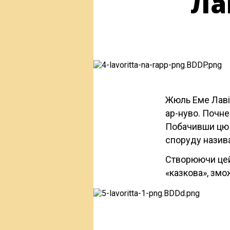
Лав
Жюль Еме Лавір
ар-нуво. Почне
Побачивши цю 
споруду назива
Створюючи цей
«казкова», змо