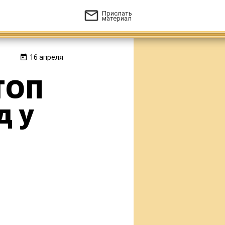
Прислать
материал
16 апреля
ТОП
д у