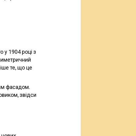
о у 1904 році з
асиметричний
ше те, що це
им фасадом.
овиком, звідси
в нових