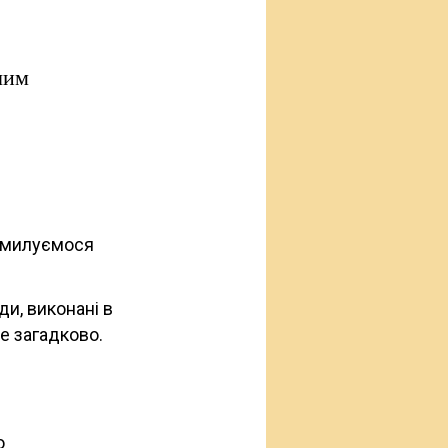
чим
омилуємося
и, виконані в
е загадково.
о