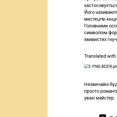
застосовується
Його називают
мистецтві кінц
Головними осо
символізм форм
звивистих гнуч
Translated with
Незвичайні буд
просто романт
увазі майстер.