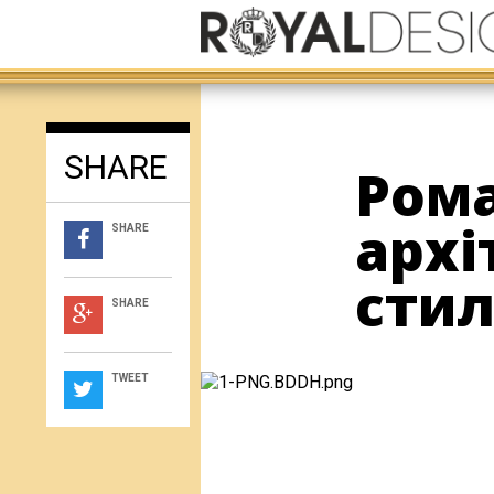
SHARE
Рома
архі
SHARE
стил
SHARE
TWEET