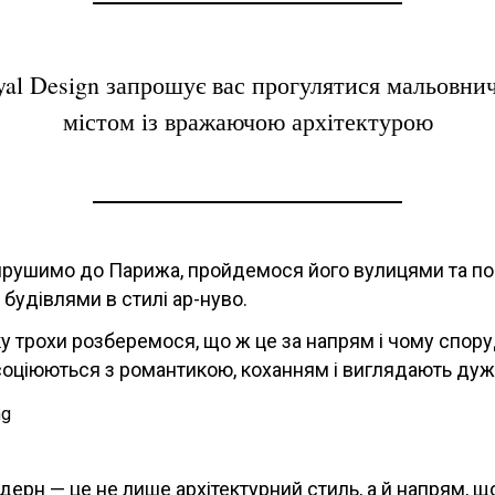
yal Design запрошує вас прогулятися мальовни
містом із вражаючою архітектурою
ирушимо до Парижа, пройдемося його вулицями та п
удівлями в стилі ар-нуво.
у трохи розберемося, що ж це за напрям і чому споруд
соціюються з романтикою, коханням і виглядають дуж
дерн — це не лише архітектурний стиль, а й напрям, щ