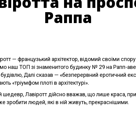
іротта на просп
Раппа
отт — французький архітектор, відомий своїми спору
мо наш ТОП зі знаменитого будинку № 29 на Рапп-ав
будівлю, Далі сказав — «безперервний еротичний екс
ють «тріумфом плоті в архітектурі».
 шедевр, Лавіротт дійсно вважав, що лише краса, пр
же зробити людей, які в ній живуть, прекраснішими.