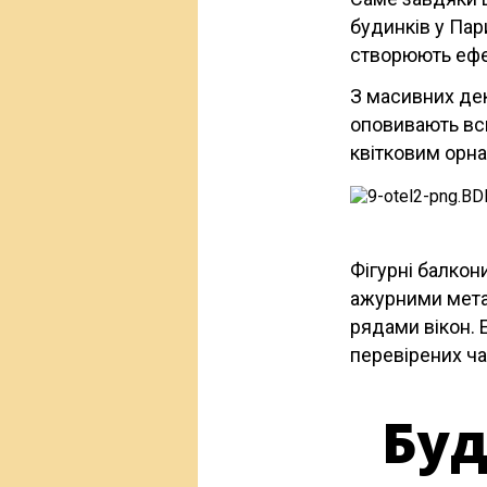
будинків у Пар
створюють ефек
З масивних дек
оповивають вс
квітковим орна
Фігурні балко
ажурними мета
рядами вікон. 
перевірених ч
Буд