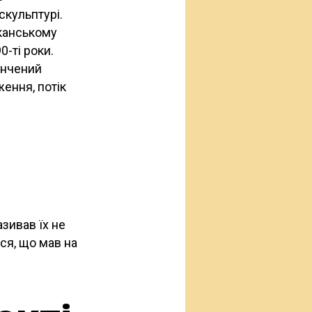
скульптурі.
канському
0-ті роки.
ончений
ення, потік
зивав їх не
ся, що мав на