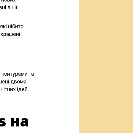
і лінії
які нібито
икрашені
 контурами та
шені двома
нітних ідей,
s на