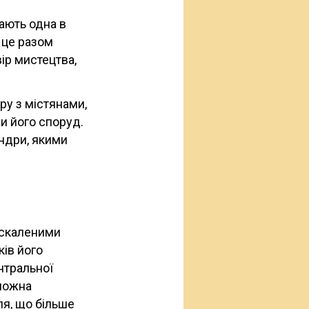
ають одна в
е це разом
ір мистецтва,
ру з містянами,
ди його споруд.
андри, якими
оскаленими
ків його
нтральної
можна
я, що більше