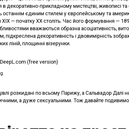
 в декоративно-прикладному мистецтві, живописі та 
ь останнім єдиним стилем у європейському та амери
я XIX — початку XX століть. Час його формування — 189
бливостями вважаються образна асоціативність, вит
, підкреслена декоративність і двовимірність зображ
ких ліній, площинні візерунки.
 DeepL.com (free version)
івлі розкидані по всьому Парижу, а Сальвадор Далі на
ичними, а дуже сексуальними. Тож давайте подивимо