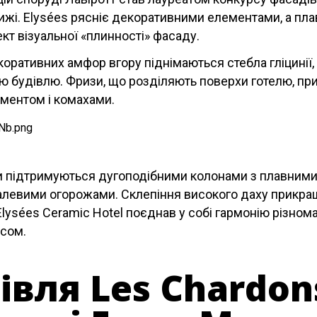
ижі. Elysées рясніє декоративними елементами, а плавн
т візуальної «плинності» фасаду.
оративних амфор вгору піднімаються стебла гліцинії, 
ю будівлю. Фризи, що розділяють поверхи готелю, пр
ментом і комахами.
ни підтримуються дугоподібними колонами з плавними
левими огорожами. Склепіння високого даху прикра
Elysées Ceramic Hotel поєднав у собі гармонію різнома
асом.
івля Les Chardon