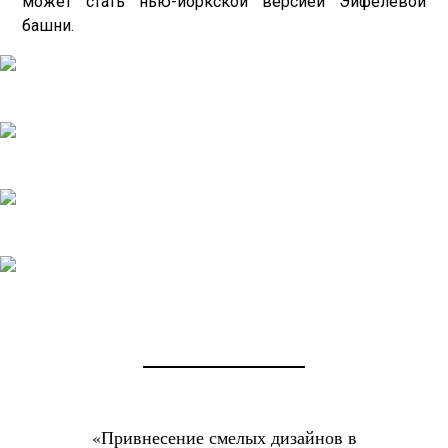
может стать нью-йоркской версией Эйфелевой
башни.
«Привнесение смелых дизайнов в