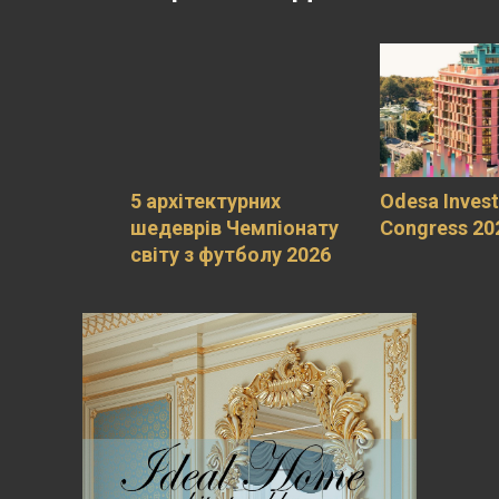
5 архітектурних
Odesa Inves
шедеврів Чемпіонату
Congress 20
світу з футболу 2026