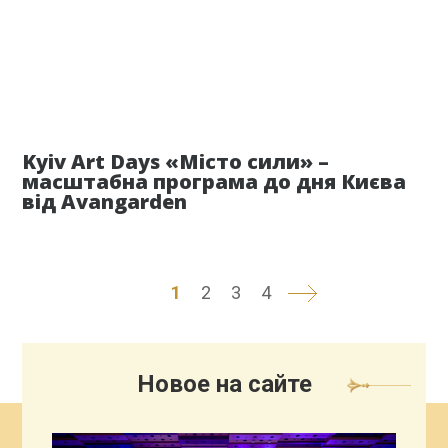
29 мая
Kyiv Art Days «Місто сили» –
масштабна програма до дня Києва
від Avangarden
1
2
3
4
Новое на сайте