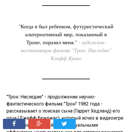
"Когда я был ребенком, футуристический
альтернативный мир, показанный в
Троне, поразил меня."
- художник-
постановщик фильма "Трон: Наследие"
Клифф Куанг
"Трон: Наследие" - продолжение научно-
фантастического фильма "Трон" 1982 года -
рассказывает о поисках сына (Гаррет Хедланд) его
отца (Джефф Бриджес), который исчез в видеоигре
SHARE
SHARE
SHARE
SHARE
TWEET
TWEET
20 лет назад. С дизайном и визуальными