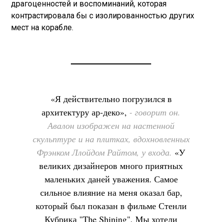
драгоценностей и воспоминаний, которая
контрастировала бы с изолированностью других
мест на корабле.
«Я действительно погрузился в
архитектуру ар-деко»,
- говорит он.
Авалон изображен на настенной
скульптуре и на плитках, вдохновленных
Фрэнком Ллойдом Райтом, у входа.
«У
великих дизайнеров много приятных
маленьких даней уважения. Самое
сильное влияние на меня оказал бар,
который был показан в фильме Стенли
Кубрика "The Shining". Мы хотели