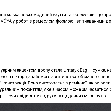
ли кілька нових моделей взуття та аксесуарів, що п
VÓYA у роботі з ремеслом, формою і впізнаваними д
арним акцентом дропу стала Lihtaryk Bag — сумка, н
ого ліхтаря, знайомого з дитинства: об’ємного, легко
їй конструкції. Вона виготовлена з ремінної шкіри рос
уральним покриттям, яке з часом може змінюватися р
рігаючи сліди дотиків, руху та щоденних маршрутів.