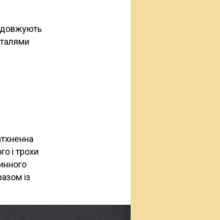
родовжують
еталями
атхненна
го і трохи
линного
азом із