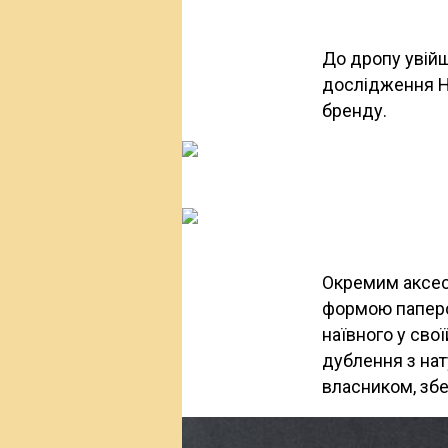
До дропу увійш
дослідження H
бренду.
Окремим аксесу
формою паперов
наївного у сво
дублення з нат
власником, збе