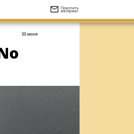
Прислать
материал
30 июня
 No