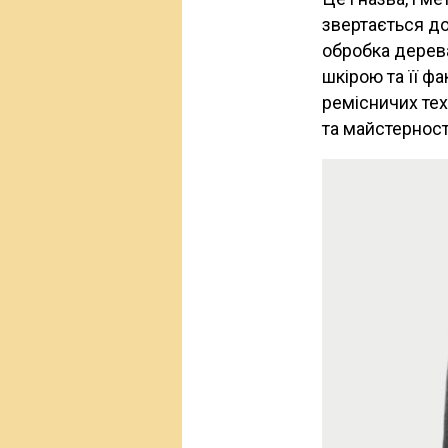
звертається до
обробка дерева
шкірою та її ф
ремісничих тех
та майстерності