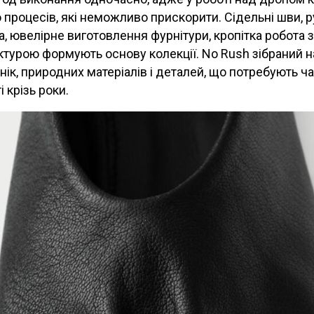
 процесів, які неможливо прискорити. Сідельні шви, ру
, ювелірне виготовлення фурнітури, кропітка робота 
актурою формують основу колекції. No Rush зібраний 
нік, природних матеріалів і деталей, що потребують ча
 крізь роки.