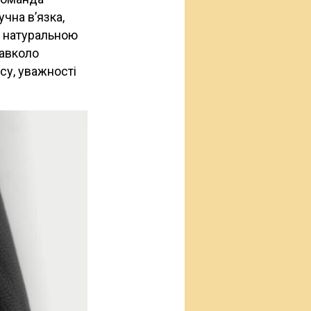
чна в’язка,
з натуральною
навколо
су, уважності