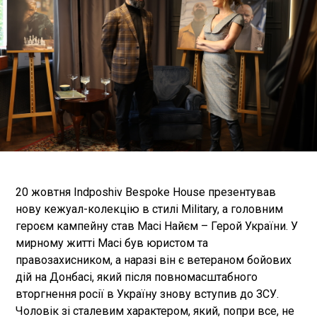
20 жовтня Indposhiv Bespoke House презентував
нову кежуал-колекцію в стилі Military, а головним
героєм кампейну став Масі Найєм – Герой України. У
мирному житті Масі був юристом та
правозахисником, а наразі він є ветераном бойових
дій на Донбасі, який після повномасштабного
вторгнення росії в Україну знову вступив до ЗСУ.
Чоловік зі сталевим характером, який, попри все, не