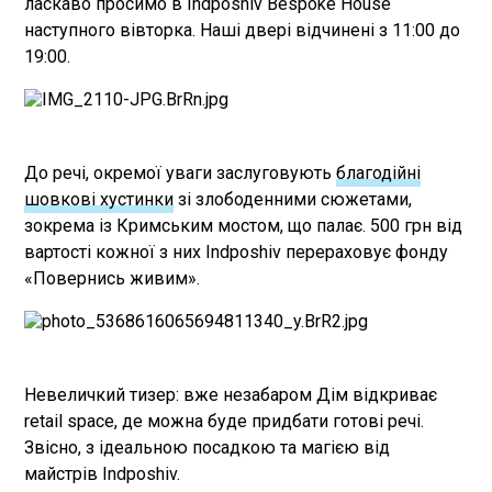
ласкаво просимо в Indposhiv Bespoke House
наступного вівторка. Наші двері відчинені з 11:00 до
19:00.
До речі, окремої уваги заслуговують
благодійні
шовкові хустинки
зі злободенними сюжетами,
зокрема із Кримським мостом, що палає. 500 грн від
вартості кожної з них Indposhiv перераховує фонду
«‎Повернись живим‎».
Невеличкий тизер: вже незабаром Дім відкриває
retail space, де можна буде придбати готові речі.
Звісно, з ідеальною посадкою та магією від
майстрів Indposhiv.