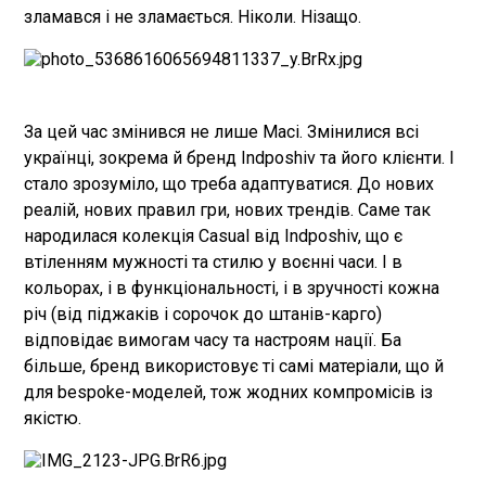
зламався і не зламається. Ніколи. Нізащо.
За цей час змінився не лише Масі. Змінилися всі
українці, зокрема й бренд Indposhiv та його клієнти. І
стало зрозуміло, що треба адаптуватися. До нових
реалій, нових правил гри, нових трендів. Саме так
народилася колекція Casual від Indposhiv, що є
втіленням мужності та стилю у воєнні часи. І в
кольорах, і в функціональності, і в зручності кожна
річ (від піджаків і сорочок до штанів-карго)
відповідає вимогам часу та настроям нації. Ба
більше, бренд використовує ті самі матеріали, що й
для bespoke-моделей, тож жодних компромісів із
якістю.