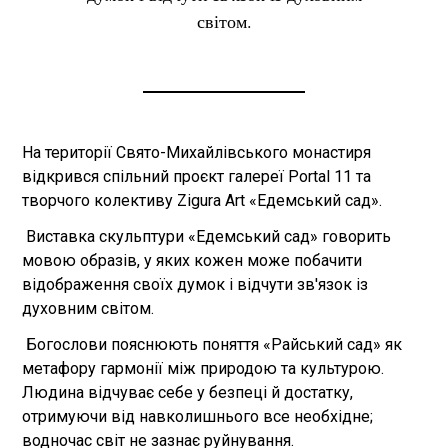
світом.
На території Свято-Михайлівського монастиря
відкрився спільний проєкт галереї Portal 11 та
творчого колективу Zigura Art «Едемський сад».
Виставка скульптури «Едемський сад» говорить
мовою образів, у яких кожен може побачити
відображення своїх думок і відчути зв'язок із
духовним світом.
Богослови пояснюють поняття «Райський сад» як
метафору гармонії між природою та культурою.
Людина відчуває себе у безпеці й достатку,
отримуючи від навколишнього все необхідне;
водночас світ не зазнає руйнування.