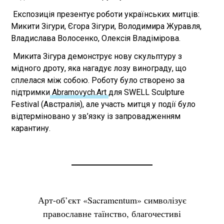
Експозиція презентує роботи українських митців:
Микити Зігури, Єгора Зігури, Володимира Журавля,
Владислава Волосенко, Олексія Владімірова.
Микита Зігура демонструє нову скульптуру з
мідного дроту, яка нагадує лозу винограду, що
сплелася між собою. Роботу було створено за
підтримки
Abramovych.Art
для SWELL Sculpture
Festival (Австралія), але участь митця у події було
відтерміновано у зв’язку із запровадженням
карантину.
Арт-об’єкт «Sacramentum» символізує
православне таїнство, благочестиві