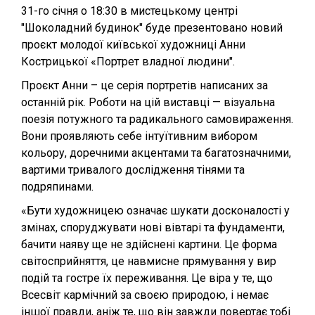
31-го січня о 18:30 в мистецькому центрі
"Шоколадний будинок" буде презентовано новий
проєкт молодої київської художниці Анни
Кострицької «Портрет владної людини".
Проєкт Анни – це серія портретів написаних за
останній рік. Роботи на цій виставці — візуальна
поезія потужного та радикального самовираження.
Вони проявляють себе інтуїтивним вибором
кольору, доречними акцентами та багатозначними,
вартими тривалого дослідження тінями та
подряпинами.
«Бути художницею означає шукати досконалості у
змінах, споруджувати нові вівтарі та фундаменти,
бачити наяву ще не здійснені картини. Це форма
світосприйняття, це навмисне прямування у вир
подій та гостре їх переживання. Це віра у те, що
Всесвіт кармічний за своєю природою, і немає
іншої правди, аніж те, що він завжди повертає тобі