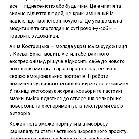
все — піднесеністю або будь-чим. Це емпатія та
сильне відчуття людей, це крик, змішаний із
надією, що твої історії почують. Це усвідомлена
медитація та споглядання суті речей-у-собі» –
говорить художниця.
Анна Кострицька — молода українська художниця
з Києва. Вона творить у стилі абстрактного
експресіонізму, рішуче відносить себе до нового
покоління митців і наразі працює над великою
серією емоціональних портретів. Її роботи
позначені чуттєвістю та силою виразу переживань.
У техніці застосовує яскраві кольори та пастозні
мазки, вміло вдається до створення рельєфних
поверхонь та експериментує із текстурами своїх
витворів.
Кожен гість зможе поринути в атмосферу
карнавалу та стати частиною імерсивного проєкту,
отримавши свою особисту маску зроблену