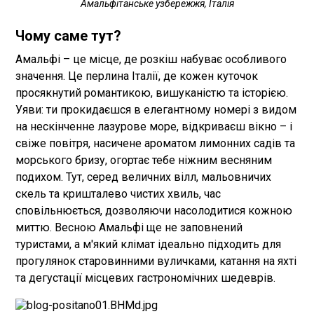
Амальфітанське узбережжя, Італія
Чому саме тут?
Амальфі – це місце, де розкіш набуває особливого
значення. Це перлина Італії, де кожен куточок
просякнутий романтикою, вишуканістю та історією.
Уяви: ти прокидаєшся в елегантному номері з видом
на нескінченне лазурове море, відкриваєш вікно – і
свіже повітря, насичене ароматом лимонних садів та
морського бризу, огортає тебе ніжним весняним
подихом. Тут, серед величних вілл, мальовничих
скель та кришталево чистих хвиль, час
сповільнюється, дозволяючи насолодитися кожною
миттю. Весною Амальфі ще не заповнений
туристами, а м'який клімат ідеально підходить для
прогулянок старовинними вуличками, катання на яхті
та дегустації місцевих гастрономічних шедеврів.