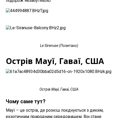
подорож незабутньою.
Le Sirenuse (Позитано)
Острів Мауї, Гаваї, США
Острів Мауї, Гаваї, США
Чому саме тут?
Мауї – це острів, де розкіш поєднується з диким,
екзотичним природним середовищем. Він стане