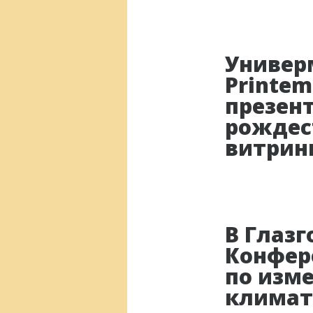
Универ
Printem
презен
рождес
витрин
В Глазг
Конфер
по изм
климат