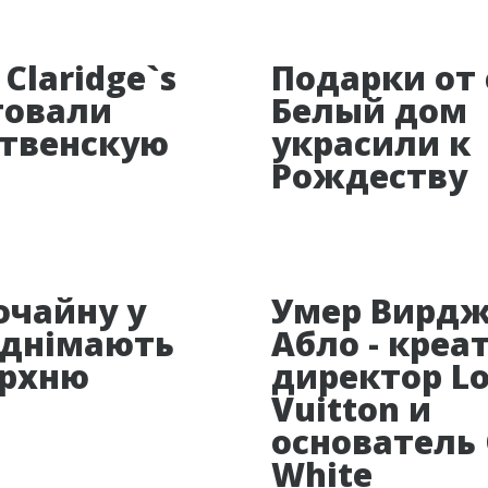
 Claridge`s
Подарки от 
товали
Белый дом
твенскую
украсили к
Рождеству
очайну у
Умер Вирд
іднімають
Абло - кре
ерхню
директор Lo
Vuitton и
основатель 
White