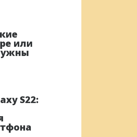
кие
ре или
нужны
axy S22:
я
ртфона