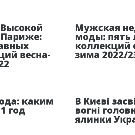
 Высокой
Мужская не
 Париже:
моды: пять
лавных
коллекций 
ций весна-
зима 2022/2
22
ода: каким
В Києві зас
1 год
вогні голов
ялинки Укр