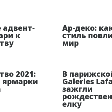
 адвент-
Ар-деко: ка
ари к
стиль повли
тву
мир
во 2021:
В парижско
 ярмарки
Galeries Laf
а
зажгли
рождестве
елку