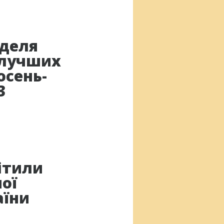
деля
 лучших
осень-
3
вітили
ної
аїни