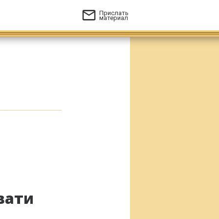
Прислать
материал
вати