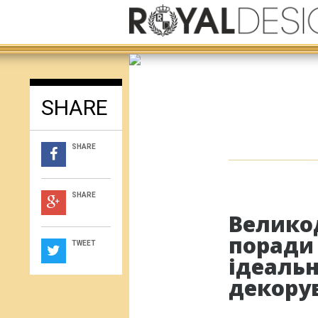
SHARE
SHARE
SHARE
Великод
поради
TWEET
ідеаль
декору