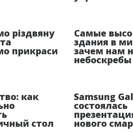
мо різдвяну
Самые высо
 та
здания в ми
мо прикраси
зачем нам 
небоскребы
тво: как
Samsung Gal
ьно
состоялась
ть
презентаци
ичный стол
нового сма