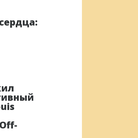
сердца:
жил
ативный
uis
Off-