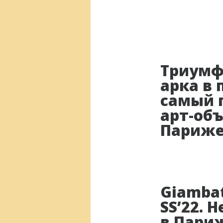
Триумф
арка в 
самый 
арт-объ
Париж
Giambat
SS’22. 
в Пари