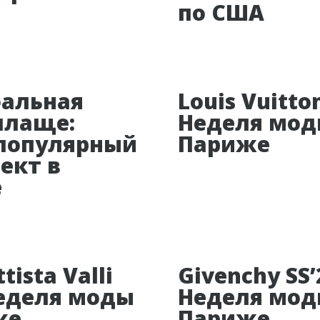
по США
альная
Louis Vuitton
плаще:
Неделя мод
популярный
Париже
ект в
е
tista Valli
Givenchy SS’
Неделя моды
Неделя мод
же
Париже