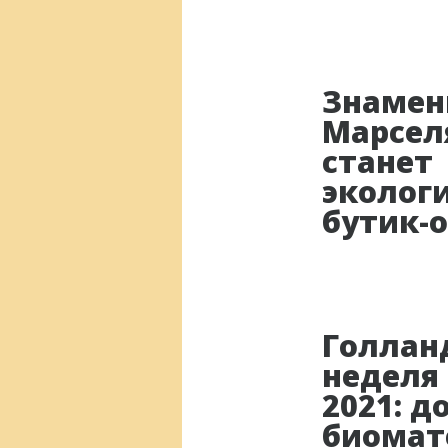
Знамен
Марсел
станет
эколог
бутик-
Голлан
неделя
2021: д
биомат