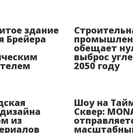
итое здание
Строительн
я Брейера
промышлен
обещает ну
ическим
выброс угле
отелем
2050 году
дская
Шоу на Тайм
 дизайна
Сквер: MON
ом из
отправляетс
ериалов
масштабны