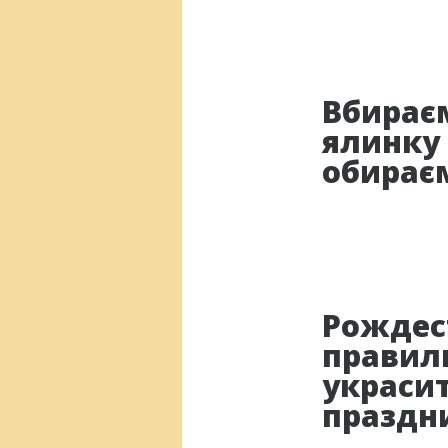
Вбирає
ялинку
обирає
Рождес
правил
украси
праздн