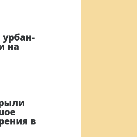
 урбан-
и на
крыли
шое
рения в