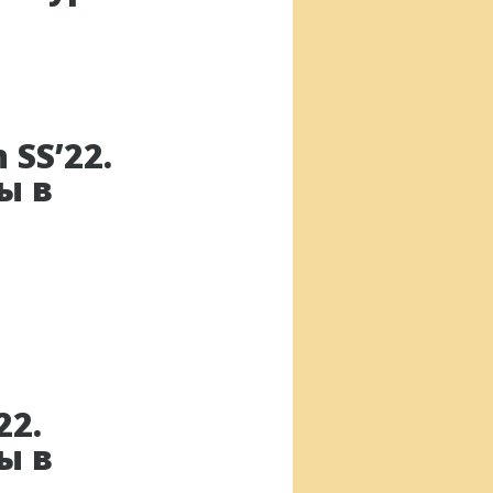
 SS’22.
ы в
22.
ы в