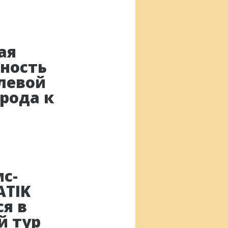
ая
ность
левой
рода к
с-
ATIK
я в
й тур