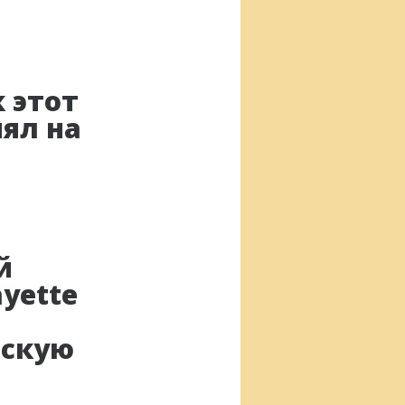
к этот
ял на
й
ayette
нскую