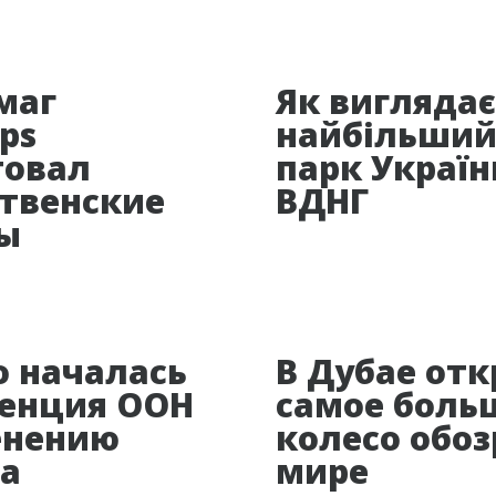
маг
Як виглядає
ps
найбільший
товал
парк Україн
твенские
ВДНГ
ы
о началась
В Дубае от
енция ООН
самое боль
енению
колесо обоз
а
мире