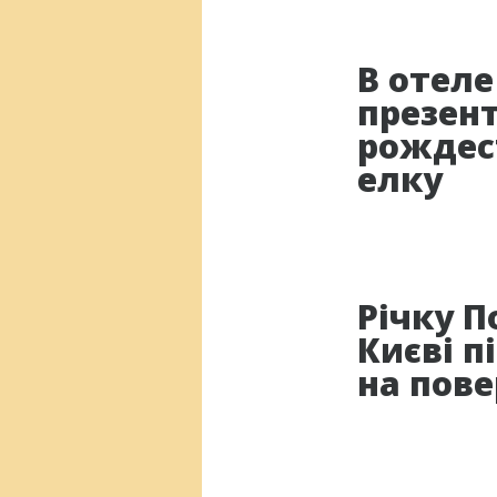
В отеле
презен
рождес
елку
Річку П
Києві п
на пов