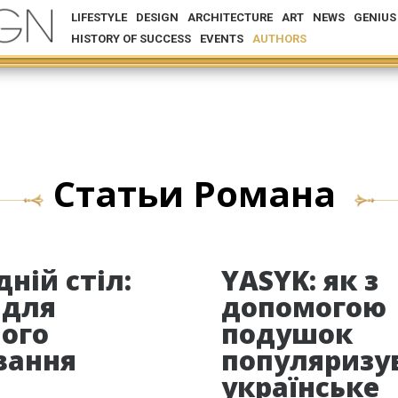
LIFESTYLE
DESIGN
ARCHITECTURE
ART
NEWS
GENIUS
HISTORY OF SUCCESS
EVENTS
AUTHORS
Статьи Романа
ній стіл:
YASYK: як з
 для
допомогою
ного
подушок
вання
популяризу
українське