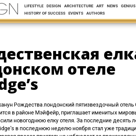
LIFESTYLE
DESIGN
ARCHITECTURE
ART
NEWS
GENIUS
HISTORY OF SUCCESS
EVENTS
AUTHORS
ественская елк
донском отеле
dge’s
канун Рождества лондонский пятизвездочный отель Cl
ится в районе Мэйфейр, приглашает именитых миров
сили новогоднюю елку отеля. За последние десять ле
ridge's в последнюю неделю ноября стал уже традици