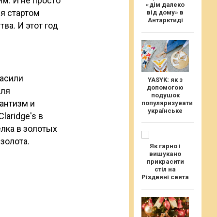
м. И не просто
«дім далеко
ся стартом
від дому» в
Антарктиді
ва. И этот год
ласили
YASYK: як з
допомогою
еля
подушок
мантизм и
популяризувати
українське
aridge's в
лка в золотых
золота.
Як гарно і
вишукано
прикрасити
стіл на
Різдвяні свята