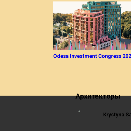
Odesa Investment Congress 20
Архитекторы
Krystyna S