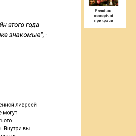
Розкішні
новорічні
прикраси
йн этого года
же знакомые”, -
менной ливреей
е могут
тного
. Внутри вы