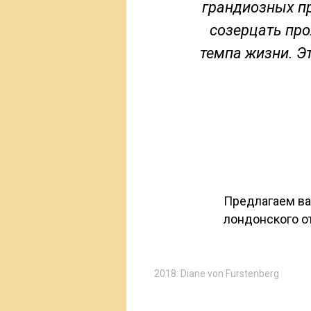
грандиозных пр
созерцать про
темпа жизни. Эт
Предлагаем ва
лондонского от
2018: Diane von Furstenberg