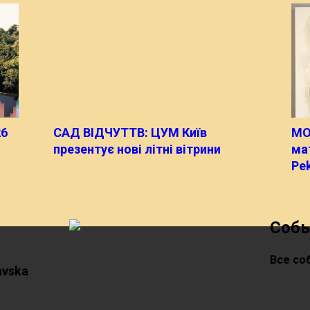
26
САД ВІДЧУТТВ: ЦУМ Київ
MO
презентує нові літні вітрини
мат
Pe
Соб
Все со
avska