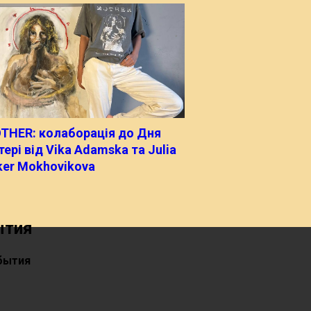
THER: колаборація до Дня
ері від Vika Adamska та Julia
ker Mokhovikova
ытия
бытия