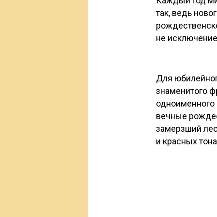
Каждый год ми
так, ведь ново
рождественско
не исключение
Для юбилейног
знаменитого ф
одноименного д
вечные рождес
замерзший лес
и красных тона