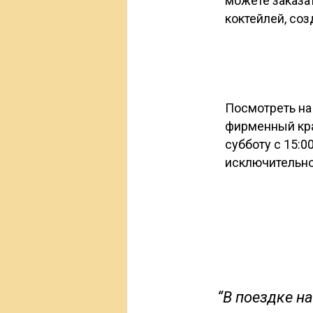
можете заказат
коктейлей, со
Посмотреть на
фирменный кра
субботу с 15:0
исключительно
“В поездке н