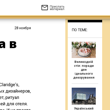
Прислать
материал
28 ноября
ПО ТЕМЕ:
а в
Великодній
стіл: поради
для
ідеального
декорування
aridge's,
ых дизайнеров,
т, ритуал
ей для отеля.
Український