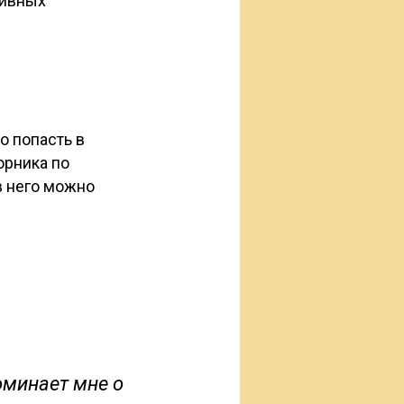
зивных
о попасть в
орника по
 в него можно
оминает мне о