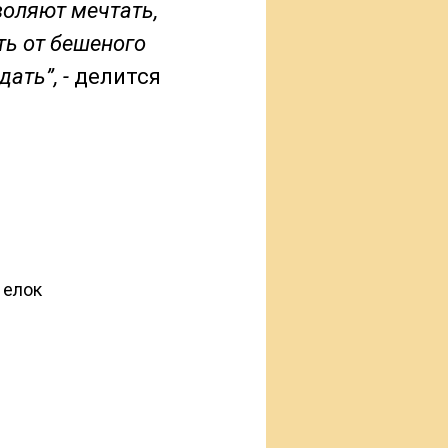
воляют мечтать,
ть от бешеного
ать”, -
делится
 елок