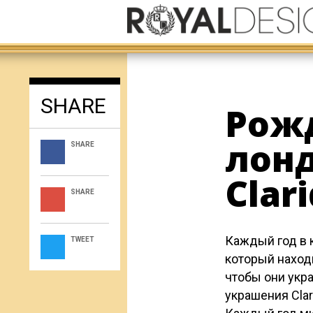
SHARE
Рожд
лон
SHARE
Clari
SHARE
Каждый год в 
TWEET
который наход
чтобы они укра
украшения Cla