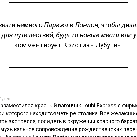
везти немного Парижа в Лондон, чтобы диза
 для путешествий, будь то новые места или у
комментирует Кристиан Лубутен.
бутен
 разместился красный вагончик Loubi Express с фир
три которого находится четыре столика. Все желающи
трь экспресса, посидеть в окружении красного барха
д музыкальное сопровождение рождественских песен