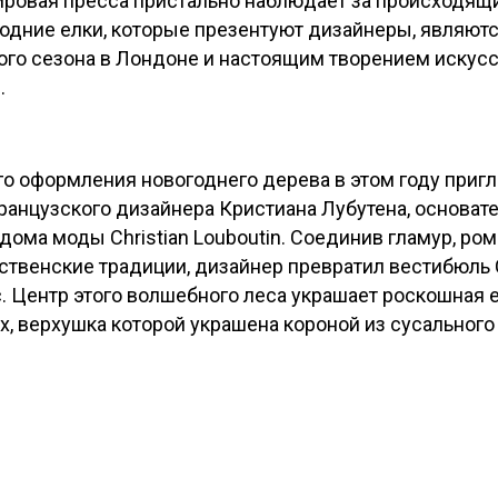
ровая пресса пристально наблюдает за происходящи
годние елки, которые презентуют дизайнеры, являют
го сезона в Лондоне и настоящим творением искусст
.
о оформления новогоднего дерева в этом году приг
ранцузского дизайнера Кристиана Лубутена, основат
ома моды Christian Louboutin. Соединив гламур, ро
твенские традиции, дизайнер превратил вестибюль Cl
. Центр этого волшебного леса украшает роскошная е
х, верхушка которой украшена короной из сусального 