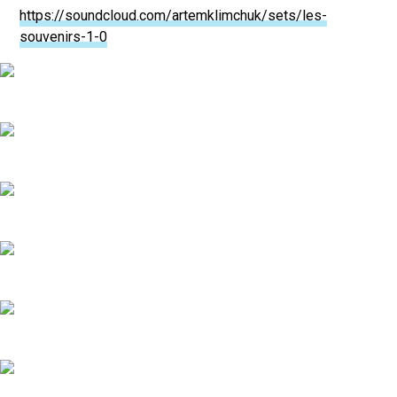
https://soundcloud.com/artemklimchuk/sets/les-
souvenirs-1-0