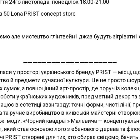
ття 24го листопада понеділок 18.00-21.00
50 Lona PRIST concept store
ємо але мистецтво глінтвейн і джаз будуть зігрівати і 
____________________
лася у просторі українського бренду PRIST — місці, щ
тво й предмети сучасної культури. Це не просто шоу
х сумок, а повноцінний арт-простір, де поруч із колек
оботи українських художників, предметний декор та 
ацює в естетиці авангарду: точні форми, чисті лінії, п
ра та ручне виробництво в київській майстерні створюю
ежі моди. «Чорний квадрат» Малевича — концептуальн
, який став основою лого з ебенового дерева та філос
чі PRIST створені для тих, хто обирає свідомо, бачить 