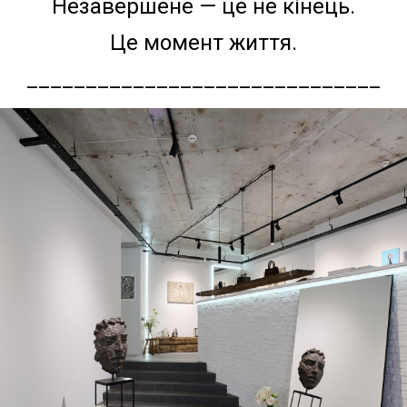
Незавершене — це не кінець.
Це момент життя.
______________________________