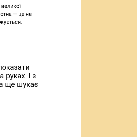
ю великої
лотна — це не
вжується.
 показати
 руках. І з
ка ще шукає