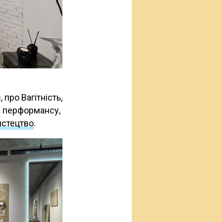
про Вагітність,
ма перформансу,
стецтво
.