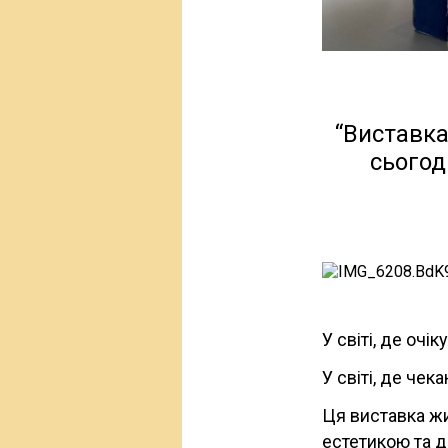
“Виставка
сьогод
У світі, де оч
У світі, де чек
Ця виставка жи
естетикою та д