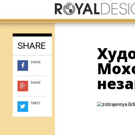
SHARE
Худ
Мохо
SHARE
неза
SHARE
TWEET