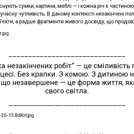
існують сумки, картини, меблі — і кожна річ є частино
сучасну чутливість. В даному контексті незакінчені по
’єкти, а радше фрагменти живого досвіду, що продо
______________________________
а незакінчених робіт” — це сміливість
цесі. Без крапки. З комою. З дитиною на
, що незавершене — це форма життя, я
свого світла.
______________________________