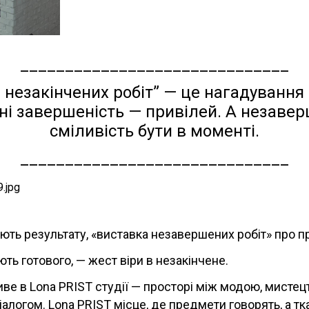
______________________________
 незакінчених робіт” — це нагадування 
ні завершеність — привілей. А незаве
сміливість бути в моменті.
______________________________
ікують результату, «виставка незавершених робіт» про 
ають готового, — жест віри в незакінчене.
ве в Lona PRIST студії — просторі між модою, мистец
іалогом. Lona PRIST місце, де предмети говорять, а т