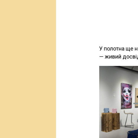
У полотна ще н
— живий досві