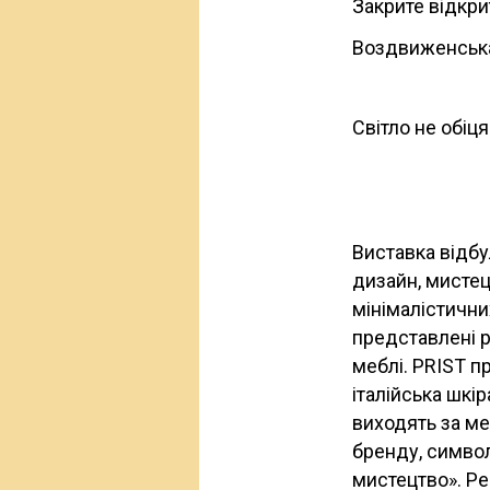
Закрите відкри
Воздвиженська 
Світло не обіця
Виставка відбу
дизайн, мистец
мінімалістични
представлені р
меблі. PRIST пр
італійська шкі
виходять за м
бренду, символ
мистецтво». Ре