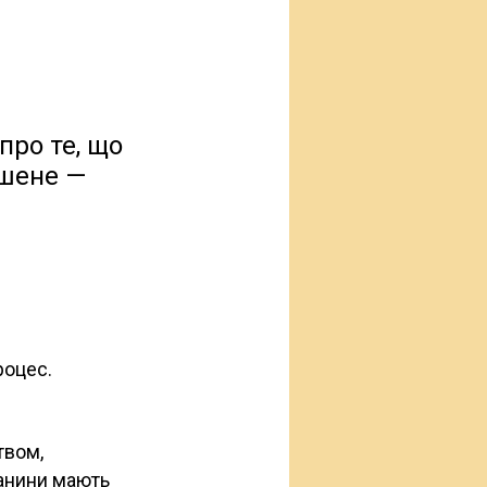
про те, що
ршене —
процес.
твом,
канини мають