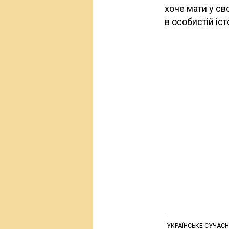
хоче мати у св
в особистій істо
УКРАЇНСЬКЕ СУЧАС