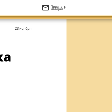
Прислать
материал
23 ноября
ка