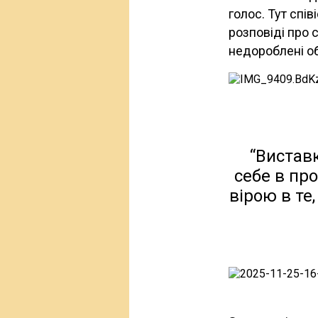
голос. Тут спів
розповіді про 
недороблені об
“Виставк
себе в про
вірою в те