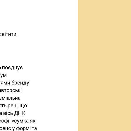
світити.
о поєднує
рум
ціями бренду
авторські
реміальна
ть речі, що
а вісь ДНК
офії «сумка як
сенс у формі та