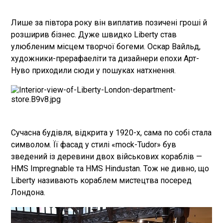
Лише за півтора року він виплатив позичені гроші й
розширив бізнес. Дуже швидко Liberty став
улюбленим місцем творчої богеми. Оскар Вайльд,
художники-прерафаеліти та дизайнери епохи Арт-
Нуво приходили сюди у пошуках натхнення.
Сучасна будівля, відкрита у 1920-х, сама по собі стала
символом. Її фасад у стилі «mock-Tudor» був
зведений із деревини двох військових кораблів —
HMS Impregnable та HMS Hindustan. Тож не дивно, що
Liberty називають кораблем мистецтва посеред
Лондона.