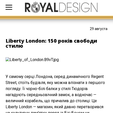
29 августа
Liberty London: 150 років свободи
стилю
У самому серці Лондона, серед динамічного Regent
Street, стоїть будівля, яку можна впізнати з першого
погляду. Її чорно-білі балки у стилі Тюдорів
нагадують середньовічний замок, а водночас —
величний корабель, що причалив до столиці. Це
Liberty London — магазин, який давно перетворився
на культурну пам’ятку поряд із Біг-Беном чи