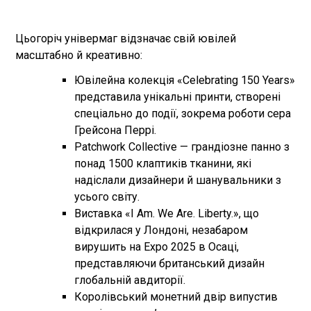
Цьогоріч універмаг відзначає свій ювілей
масштабно й креативно:
Ювілейна колекція «Celebrating 150 Years»
представила унікальні принти, створені
спеціально до події, зокрема роботи сера
Грейсона Перрі.
Patchwork Collective — грандіозне панно з
понад 1500 клаптиків тканини, які
надіслали дизайнери й шанувальники з
усього світу.
Виставка «I Am. We Are. Liberty.», що
відкрилася у Лондоні, незабаром
вирушить на Expo 2025 в Осаці,
представляючи британський дизайн
глобальній авдиторії.
Королівський монетний двір випустив