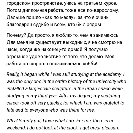
городском пространстве, учась на третьем курсе.
Потом дипломная работа, тоже все по-взрослому.
Дальше пошло «как по маслу», за что я очень
благодарен судьбе и всем, кто был рядом.
Почему? Да просто, я люблю то, чем я занимаюсь.
Для меня не существует выходных, я не смотрю на
часы, когда же наконец-то домой. Я получаю
огромное удовольствие от того, что делаю. Моя
работа это хорошо оплачиваемое хобби!
Really, it began while I was still studying at the academy. I
was the only one in the entire history of the university who
installed a large-scale sculpture in the urban space while
studying in my third year. After my degree, my sculpting
career took off very quickly, for which I am very grateful to
fate and to everyone who was there for me.
Why? Simply put, I love what I do. For me, there is no
weekend, I do not look at the clock. I get great pleasure