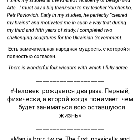
I think my studies at the Kharkov Academy of Design and
Arts. I must say a big thank-you to my teacher Yurchenko,
Petr Pavlovich. Early in my studies, he perfectly “cleared
my brains” and motivated me in such a way that during
my third and fifth years of study, I completed two
challenging sculptures for the Ukrainian Government.
Есть замечательная народная мудрость, с которой я
полностью согласен.
There is wonderful folk wisdom with which I fully agree.
____________________
«Человек рождается два раза. Первый,
физически, а второй когда понимает чем
будет заниматься всю оставшуюся
жизнь»
____________________
«Man is born twice. The first, physically, and