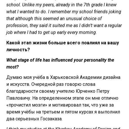
school. Unlike my peers, already in the 7th grade I knew
what I wanted to do. I remember my school friends joking
that although this seemed an unusual choice of
profession, they said it suited me as I didn’t want a regular
job where I had to get up early every morning.
Какой этап жизни больше всего повлиял на вашу
личность?
What stage of life has influenced your personality the
most?
Думаю моя учёба в Харьковской Академии дизайна
и искусств. Очередной раз говорю слова
благодарности своему учителю Юрченко Петру
Павловичу. На определенном этапе он мне отлично
«прочистил мозги» и мотивировал так, что уже за
время учёбы на третьем и пятом курсах я выполнил
два серьезных Госзаказа.