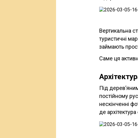
Вертикальна ст
туристичні марш
займають прост
Саме ця активн
Архітектур
Під дерев’яним
постійному рус
нескінченні фо
де архітектура