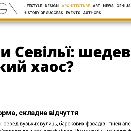
LIFESTYLE
DESIGN
ARCHITECTURE
ART
NEWS
GENIUS
HISTORY OF SUCCESS
EVENTS
AUTHORS
и Севільї: шедев
кий хаос?
орма, складне відчуття
ьї, серед вузьких вулиць, барокових фасадів і тіней а