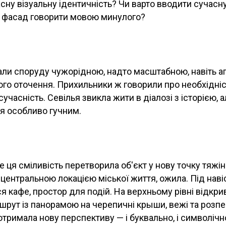
ну візуальну ідентичність? Чи варто вводити сучасн
н фасад говорити мовою минулого?
али споруду чужорідною, надто масштабною, навіть 
ого оточення. Прихильники ж говорили про необхідні
сучасність. Севілья звикла жити в діалозі з історією, 
я особливо гучним.
е ця сміливість перетворила об'єкт у нову точку тяжін
 центральною локацією міської життя, ожила. Під нав
ся кафе, простор для подій. На верхньому рівні відкр
рут із панорамою на черепичні крыши, вежі та розпе
 отримала нову перспективу — і буквально, і символічн