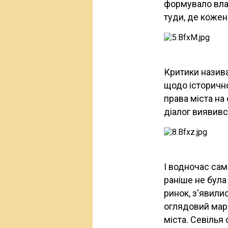
формувало влас
туди, де коже
Критики назив
щодо історичн
права міста на 
діалог виявивс
І водночас сам
раніше не була
ринок, з'явили
оглядовий марш
міста. Севілья