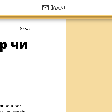
Прислать
материал
6 июля
р чи
пельсинових