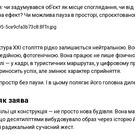
: чи задумувався об’єкт як місце споглядання, чи від
а ефект? Чи можлива пауза в просторі, спроєктовано
ектура XXI століття рідко залишається нейтральною. Во
едійною, фотогенічною. Вона працює не лише фізично,
лі — у кадрі, в туристичних маршрутах, у цифровому пр
риносить успіх, але змінює характер сприйняття.
 простір без паузи. І в цьому полягає його головна дил
як заява
вільї ця конструкція — не просто нова будівля. Вона м
 що десятиліттями вибудовувало образ через історію 
і радикальний сучасний жест.