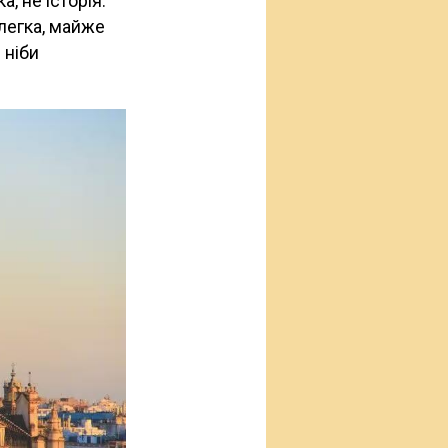
, не історія.
легка, майже
 ніби