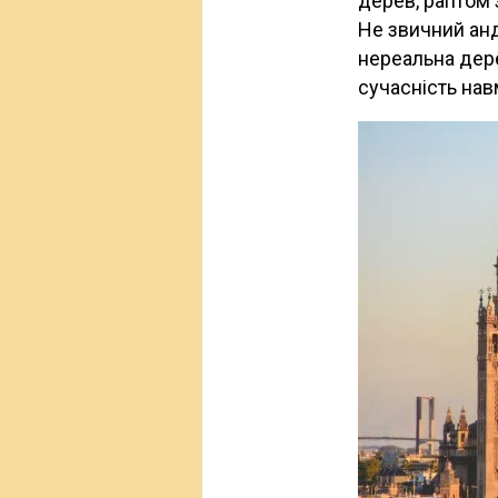
дерев, раптом з
Не звичний анд
нереальна дер
сучасність нав