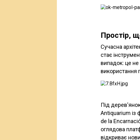
Простір, 
Сучасна архіте
стає інструмен
випадок: це не
використання 
Під дерев'яно
Antiquarium із
de la Encarnac
оглядова платф
відкриває нови