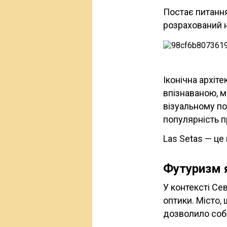
Постає питання
розрахований н
Іконічна архіт
впізнаваною, м
візуальному по
популярність п
Las Setas — це
Футуризм 
У контексті Се
оптики. Місто,
дозволило соб