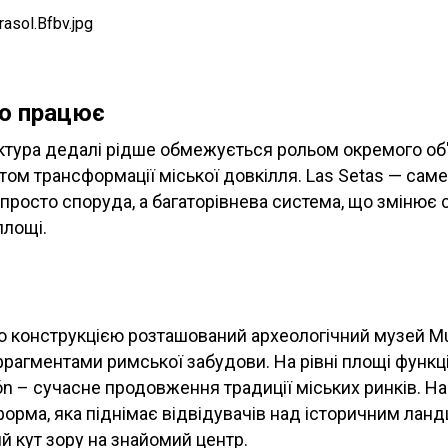
що працює
ктура дедалі рідше обмежується рольом окремого об'
том трансформації міської довкілля. Las Setas — саме
 просто споруда, а багаторівнева система, що змінює 
площі.
ю конструкцією розташований археологічний музей M
 фрагментами римської забудови. На рівні площі функ
ión – сучасне продовження традиції міських ринків. Н
орма, яка піднімає відвідувачів над історичним лан
й кут зору на знайомий центр.