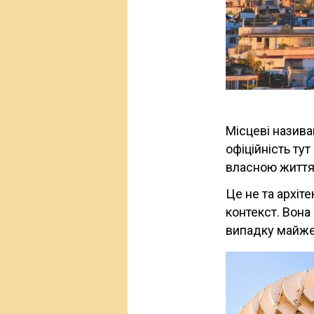
Місцеві називаю
офіційність ту
власною життя
Це не та архіт
контекст. Вона
випадку майже 