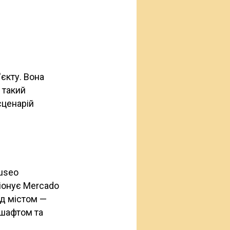
єкту. Вона
 такий
сценарій
useo
ціонує Mercado
ад містом —
дшафтом та