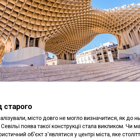
д старого
алізували, місто довго не могло визначитися, як до н
 Севільї поява такої конструкції стала викликом. Чи м
ристичний об'єкт з'являтися у центрі міста, яке столі