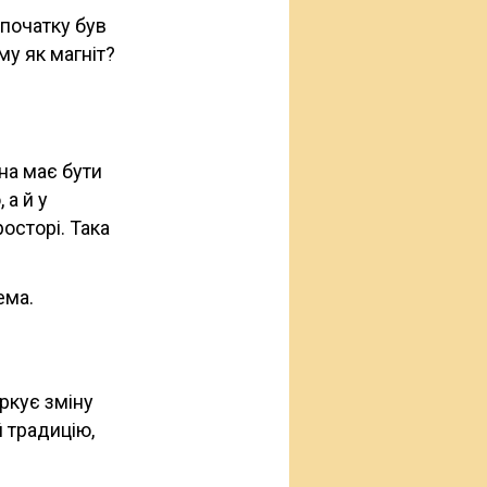
 початку був
му як магніт?
на має бути
 а й у
осторі. Така
ема.
аркує зміну
й традицію,