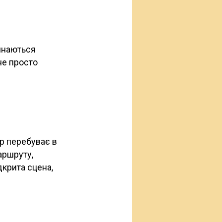
тинаються
 не просто
р перебуває в
аршруту,
дкрита сцена,