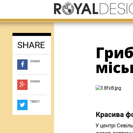
SHARE
Гриб
місь
SHARE
SHARE
TWEET
Красива ф
У центрі Севіл