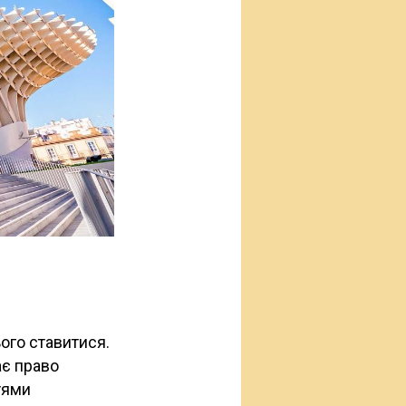
ього ставитися.
ає право
ттями