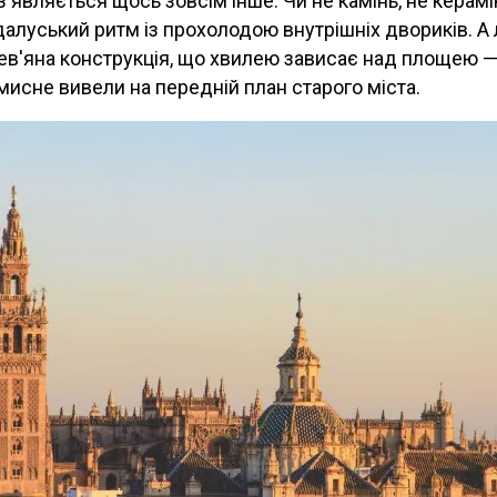
'являється щось зовсім інше. Чи не камінь, не кераміка
алуський ритм із прохолодою внутрішніх двориків. А 
ев'яна конструкція, що хвилею зависає над площею —
мисне вивели на передній план старого міста.