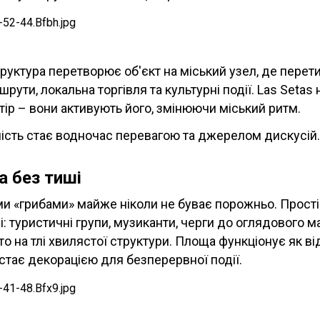
руктура перетворює об'єкт на міський узел, де пере
рути, локальна торгівля та культурні події. Las Setas
ір – вони активують його, змінюючи міський ритм.
ість стає водночас перевагою та джерелом дискусій.
а без тиші
и «грибами» майже ніколи не буває порожньо. Прості
і: туристичні групи, музиканти, черги до оглядового м
то на тлі хвилястої структури. Площа функціонує як ві
 стає декорацією для безперервної події.