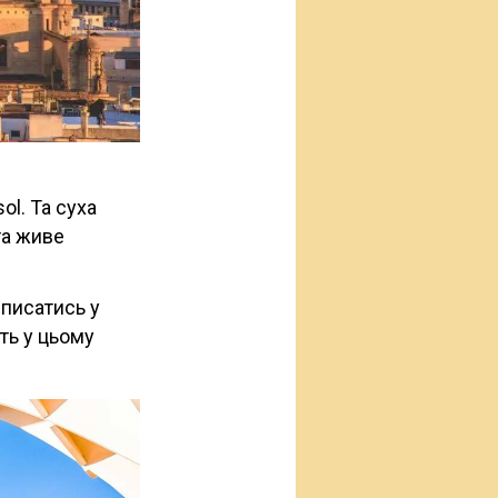
ol. Та суха
та живе
вписатись у
ть у цьому