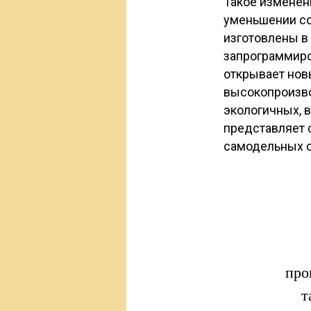
Такое изменен
уменьшении со
изготовлены в
запрограммиро
открывает нов
высокопроизво
экологичных, 
представляет 
самодельных 
про
т