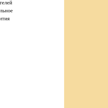
телей
ельное
ития