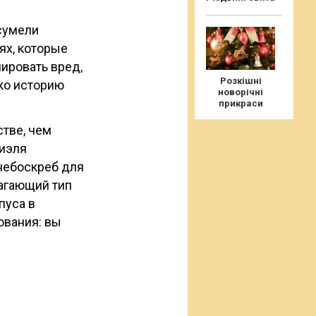
 сумели
ях, которые
ировать вред,
Розкішні
ко историю
новорічні
прикраси
тве, чем
ниэля
небоскреб для
лагающий тип
пуса в
ования: вы