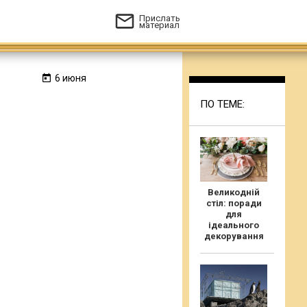
Прислать
материал
6 июня
ПО ТЕМЕ:
Великодній
стіл: поради
для
ідеального
декорування