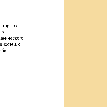
ваторское
 в
ханического
ностей, к
ебе.