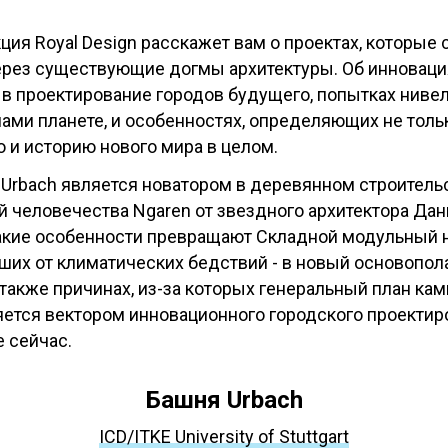
ция Royal Design расскажет вам о проектах, которые
ерез существующие догмы архитектуры. Об инноваци
 в проектирование городов будущего, попытках нивел
ами планете, и особенностях, определяющих не толь
о и историю нового мира в целом.
Urbach является новатором в деревянном строительс
й человечества Ngaren от звездного архитектора Да
акие особенности превращают Складной модульный 
вших от климатических бедствий - в новый основопо
 также причинах, из-за которых генеральный план кам
яется вектором инновационного городского проектир
 сейчас.
Башня Urbach
ICD/ITKE University of Stuttgart