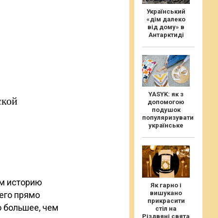
Український
«дім далеко
від дому» в
Антарктиді
YASYK: як з
ской
допомогою
подушок
популяризувати
українське
ем историю
Як гарно і
вишукано
его прямо
прикрасити
о большее, чем
стіл на
Різдвяні свята