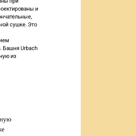
ины при
роектированы и
ончательные,
ой сушке. Это
нием
. Башня Urbach
ную из
нную
же