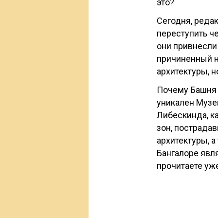
это?
Сегодня, редак
переступить ч
они привнесли
причиненный н
архитектуры, н
Почему Башня 
уникален Музе
Либескинда, к
зон, пострада
архитектуры, а
Бангалоре явл
прочитаете уже