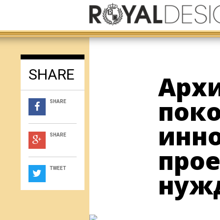
SHARE
Архи
поко
SHARE
инн
SHARE
прое
TWEET
нуж