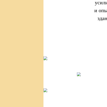
усил
и опы
зда